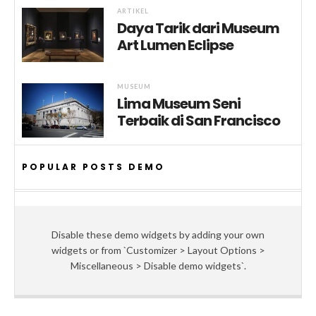
ARTIKEL
Daya Tarik dari Museum
Art Lumen Eclipse
MUSEUM
Lima Museum Seni
Terbaik di San Francisco
POPULAR POSTS DEMO
Disable these demo widgets by adding your own
widgets or from `Customizer > Layout Options >
Miscellaneous > Disable demo widgets`.