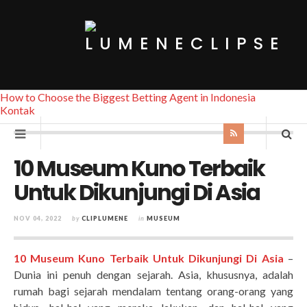
How to Choose the Biggest Betting Agent in Indonesia
Kontak
10 Museum Kuno Terbaik
Untuk Dikunjungi Di Asia
NOV 04, 2022
by
CLIPLUMENE
in
MUSEUM
10 Museum Kuno Terbaik Untuk Dikunjungi Di Asia
–
Dunia ini penuh dengan sejarah. Asia, khususnya, adalah
rumah bagi sejarah mendalam tentang orang-orang yang