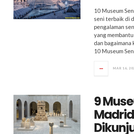
10 Museum Seni
seni terbaik d
pengalaman seni
yang membantu 
dan bagaimana 
10 Museum Seni 
MAR 16, 20
9 Muse
Madrid
Dikunj