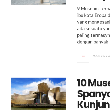
9 Museum Terba
ibu kota Eropa 
yang mengesanka
ada sesuatu yan
paling termasyh
dengan banyak
MAR 09, 20
10 Mus
Spanyo
Kunjun