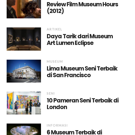
Review Film Museum Hours
(2012)
ARTIKEL
Daya Tarik dari Museum
Art Lumen Eclipse
MUSEUM
Lima Museum Seni Terbaik
di San Francisco
SENI
10 Pameran Seni Terbaik di
London
INFORMASI
6 Museum Terbaik di