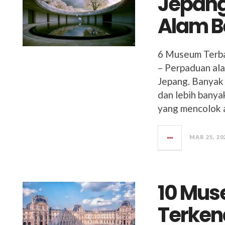
Jepang
Alam B
6 Museum Terba
– Perpaduan ala
Jepang. Banyak 
dan lebih bany
yang mencolok 
MAR 25, 20
10 Mus
Terkena