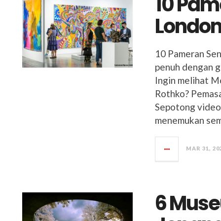
10 Pame
Londo
10 Pameran Seni
penuh dengan g
Ingin melihat M
Rothko? Pemasa
Sepotong video
menemukan semu
MAR 31, 20
6 Muse