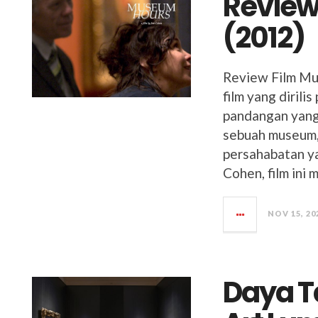
Review
(2012)
Review Film Mu
film yang diril
pandangan yang
sebuah museum,
persahabatan ya
Cohen, film ini
NOV 15, 20
Daya T