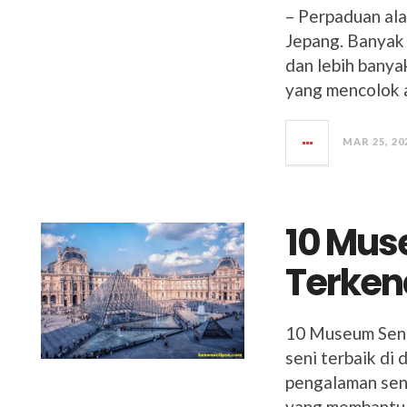
– Perpaduan ala
Jepang. Banyak 
dan lebih bany
yang mencolok 
MAR 25, 20
10 Mus
Terkena
10 Museum Seni
seni terbaik d
pengalaman seni
yang membantu 