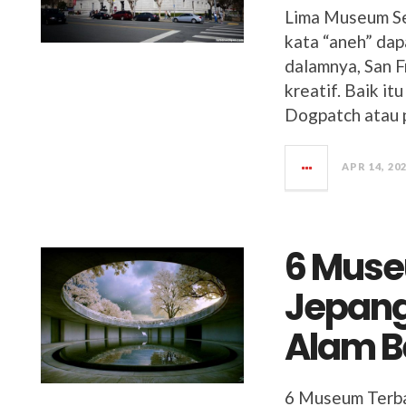
Lima Museum Sen
kata “aneh” da
dalamnya, San 
kreatif. Baik it
Dogpatch atau 
APR 14, 20
6 Muse
Jepang
Alam B
6 Museum Terba