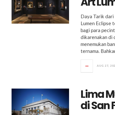
Art Lum
Daya Tarik dar
Lumen Eclipse t
bagi para pecint
dikarenakan di 
menemukan bany
ternama. Bahka
AUG 27, 20
Lima M
di San 