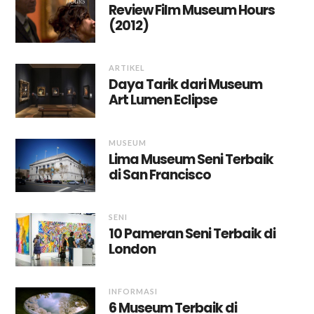
Review Film Museum Hours
(2012)
ARTIKEL
Daya Tarik dari Museum
Art Lumen Eclipse
MUSEUM
Lima Museum Seni Terbaik
di San Francisco
SENI
10 Pameran Seni Terbaik di
London
INFORMASI
6 Museum Terbaik di