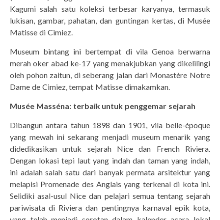
Kagumi salah satu koleksi terbesar karyanya, termasuk
lukisan, gambar, pahatan, dan guntingan kertas, di Musée
Matisse di Cimiez.
Museum bintang ini bertempat di vila Genoa berwarna
merah oker abad ke-17 yang menakjubkan yang dikelilingi
oleh pohon zaitun, di seberang jalan dari Monastère Notre
Dame de Cimiez, tempat Matisse dimakamkan.
Musée Masséna: terbaik untuk penggemar sejarah
Dibangun antara tahun 1898 dan 1901, vila belle-époque
yang mewah ini sekarang menjadi museum menarik yang
didedikasikan untuk sejarah Nice dan French Riviera.
Dengan lokasi tepi laut yang indah dan taman yang indah,
ini adalah salah satu dari banyak permata arsitektur yang
melapisi Promenade des Anglais yang terkenal di kota ini.
Selidiki asal-usul Nice dan pelajari semua tentang sejarah
pariwisata di Riviera dan pentingnya karnaval epik kota,
yang telah menjadi sorotan dalam kalender acara lokal