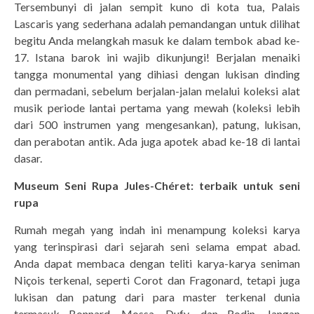
Tersembunyi di jalan sempit kuno di kota tua, Palais
Lascaris yang sederhana adalah pemandangan untuk dilihat
begitu Anda melangkah masuk ke dalam tembok abad ke-
17. Istana barok ini wajib dikunjungi! Berjalan menaiki
tangga monumental yang dihiasi dengan lukisan dinding
dan permadani, sebelum berjalan-jalan melalui koleksi alat
musik periode lantai pertama yang mewah (koleksi lebih
dari 500 instrumen yang mengesankan), patung, lukisan,
dan perabotan antik. Ada juga apotek abad ke-18 di lantai
dasar.
Museum Seni Rupa Jules-Chéret: terbaik untuk seni
rupa
Rumah megah yang indah ini menampung koleksi karya
yang terinspirasi dari sejarah seni selama empat abad.
Anda dapat membaca dengan teliti karya-karya seniman
Niçois terkenal, seperti Corot dan Fragonard, tetapi juga
lukisan dan patung dari para master terkenal dunia
termasuk Bonnard, Mossa, Dufy, dan Rodin. Jangan