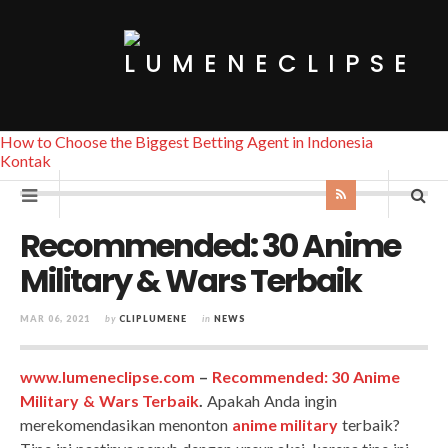
How to Choose the Biggest Betting Agent in Indonesia
Kontak
Recommended: 30 Anime
Military & Wars Terbaik
MAR 06, 2021
by
CLIPLUMENE
in
NEWS
www.lumeneclipse.com
–
Recommended: 30 Anime
Military & Wars Terbaik
.
Apakah Anda ingin
merekomendasikan menonton
anime military
terbaik?