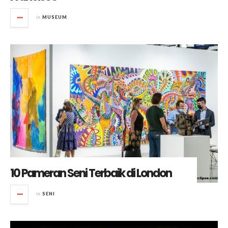
in
MUSEUM
10 Pameran Seni Terbaik di London
in
SENI