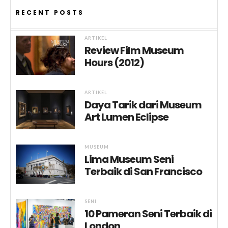
RECENT POSTS
ARTIKEL
Review Film Museum
Hours (2012)
ARTIKEL
Daya Tarik dari Museum
Art Lumen Eclipse
MUSEUM
Lima Museum Seni
Terbaik di San Francisco
SENI
10 Pameran Seni Terbaik di
London