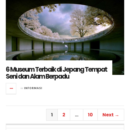
6 Museum Terbaik di Jepang Tempat
Seni dan Alam Berpadu
in
INFORMASI
1
2
…
10
Next →