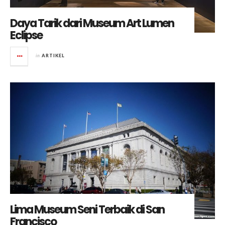
Daya Tarik dari Museum Art Lumen
Eclipse
in
ARTIKEL
Lima Museum Seni Terbaik di San
Francisco